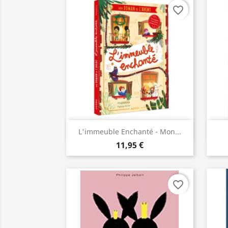
favorite_border
Aperçu rapide

L'immeuble Enchanté - Mon...
11,95 €
favorite_border