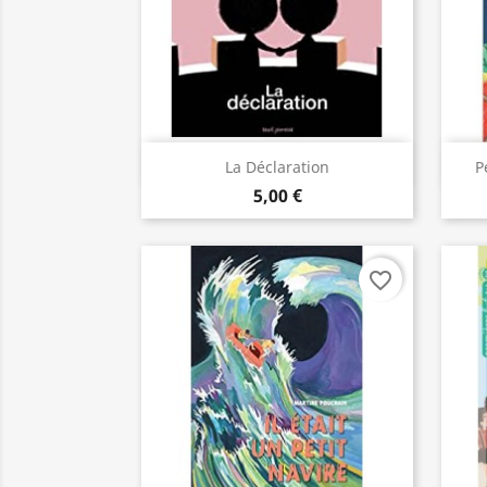
Aperçu rapide

La Déclaration
P
5,00 €
favorite_border