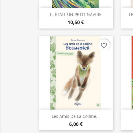
Aperçu rapide

IL ÉTAIT UN PETIT NAVIRE
LE
10,50 €
favorite_border
Aperçu rapide

Les Amis De La Colline...
6,00 €