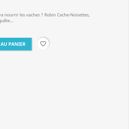
va nourrir les vaches ? Robin Cache-Noisettes,
uête...
favorite_border
 AU PANIER