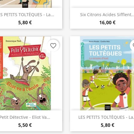
Aperçu rapide
Aperçu rapide


S PETITS TOLTÈQUES - La...
Six Citrons Acides Sifflent..
5,80 €
16,00 €
favorite_border
fav
Aperçu rapide
Aperçu rapide


Petit Détective - Eliot Va...
LES PETITS TOLTÈQUES - La.
5,50 €
5,80 €