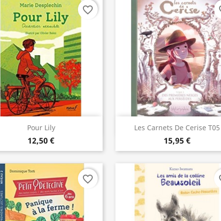
favorite_border
fav
Aperçu rapide
Aperçu rapide


Pour Lily
Les Carnets De Cerise T05
12,50 €
15,95 €
favorite_border
fav