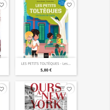
orite_border
favorite_border
Aperçu rapide

LES PETITS TOLTÈQUES - Les...
5,80 €
orite_border
favorite_border