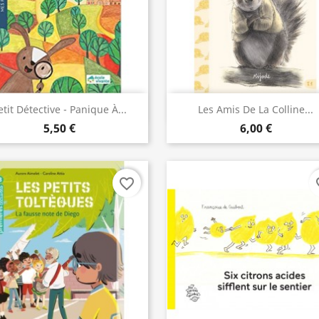
Aperçu rapide
Aperçu rapide


etit Détective - Panique À...
Les Amis De La Colline...
5,50 €
6,00 €
favorite_border
fav