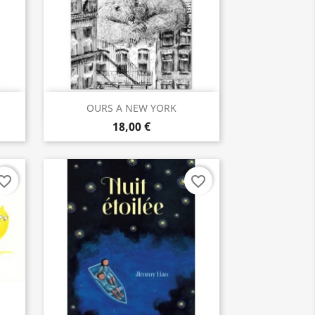
Aperçu rapide

OURS A NEW YORK
18,00 €
orite_border
favorite_border