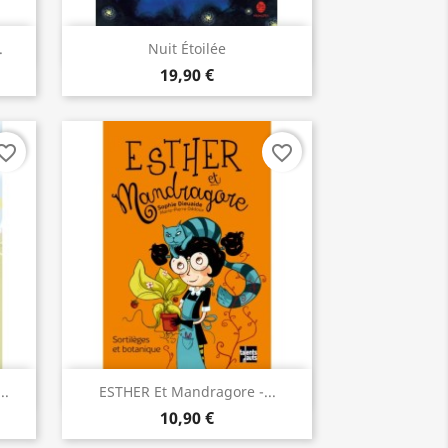
Aperçu rapide

.
Nuit Étoilée
19,90 €
orite_border
favorite_border
Aperçu rapide

..
ESTHER Et Mandragore -...
10,90 €