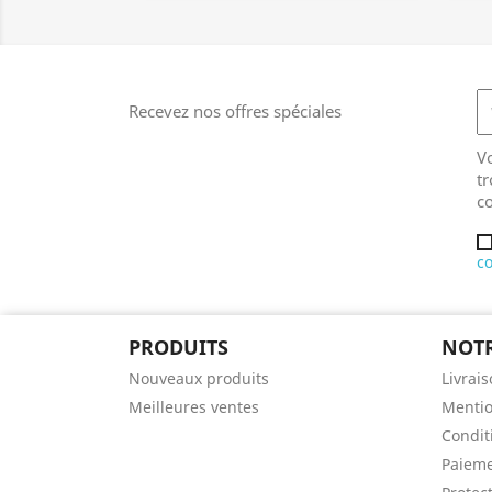
Recevez nos offres spéciales
V
tr
co
co
PRODUITS
NOTR
Nouveaux produits
Livrai
Meilleures ventes
Mentio
Condit
Paieme