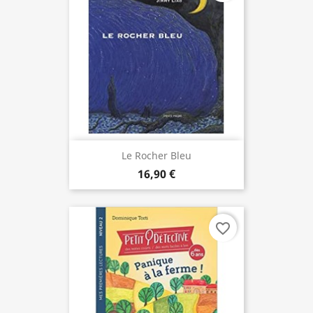
Le Rocher Bleu
16,90 €
favorite_border