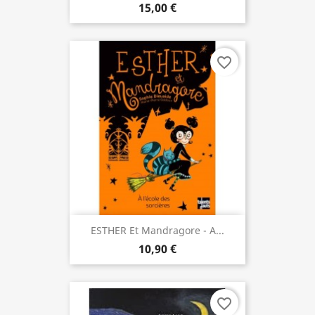
15,00 €
favorite_border
ESTHER Et Mandragore - A...
10,90 €
favorite_border