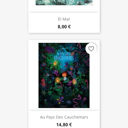
El Mar
8,00 €
favorite_border
Au Pays Des Cauchemars
14,80 €