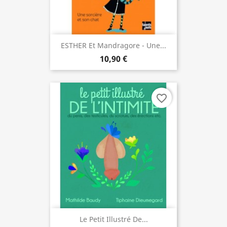
ESTHER Et Mandragore - Une...
10,90 €
favorite_border
Le Petit Illustré De...