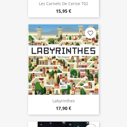
Les Carnets De Cerise T02
15,95 €
favorite_border
Labyrinthes
17,90 €