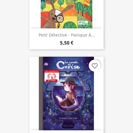
Petit Détective - Panique À...
5,50 €
favorite_border