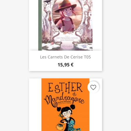
Les Carnets De Cerise T05
15,95 €
favorite_border