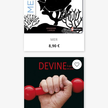
MER
8,90 €
favorite_border