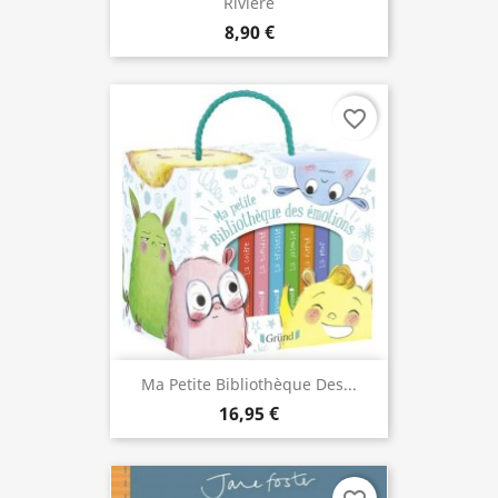
Rivière
8,90 €
favorite_border
Ma Petite Bibliothèque Des...
16,95 €