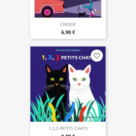
CIRQUE
6,90 €
favorite_border
1,2,3 PETITS CHATS