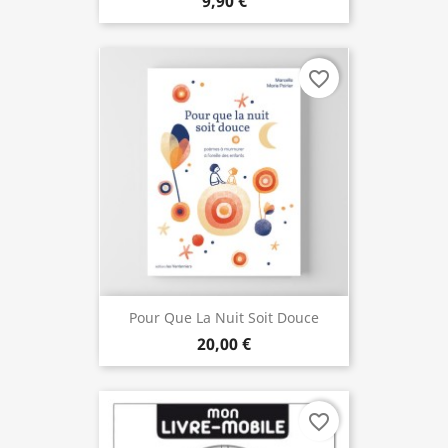
9,90 €
favorite_border
Pour Que La Nuit Soit Douce
20,00 €
favorite_border