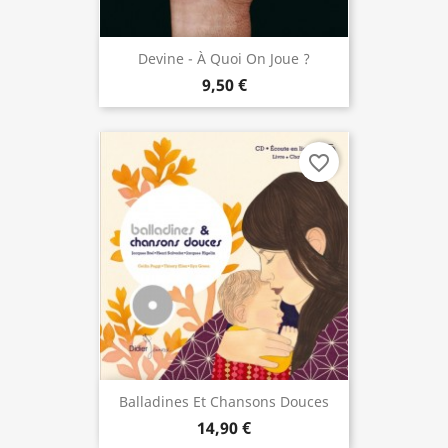
Devine - À Quoi On Joue ?
9,50 €
favorite_border
Balladines Et Chansons Douces
14,90 €