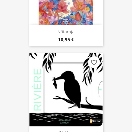
Nãtaraja
10,95 €
favorite_border