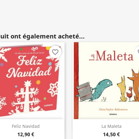
duit ont également acheté...
favorite_border
fav
Aperçu rapide
Aperçu rapide


Feliz Navidad
La Maleta
12,90 €
14,50 €