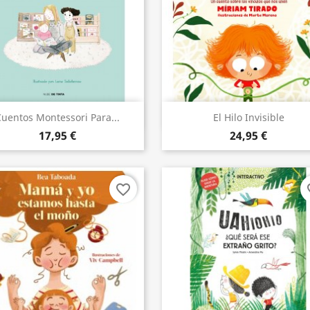
Aperçu rapide
Aperçu rapide


uentos Montessori Para...
El Hilo Invisible
17,95 €
24,95 €
favorite_border
fav