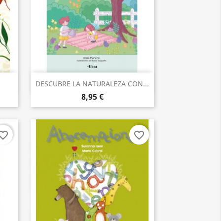
Aperçu rapide

DESCUBRE LA NATURALEZA CON...
8,95 €
orite_border
favorite_border