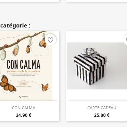
catégorie :
favorite_border
fav
Aperçu rapide
Aperçu rapide


CON CALMA
CARTE CADEAU
24,90 €
25,00 €