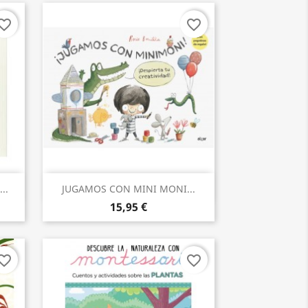
orite_border
favorite_border
Aperçu rapide

..
JUGAMOS CON MINI MONI...
15,95 €
orite_border
favorite_border