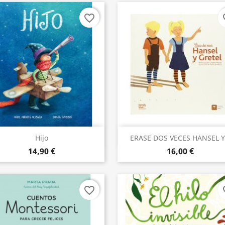
favorite_border
fav
Aperçu rapide
Aperçu rapide


Hijo
ERASE DOS VECES HANSEL Y.
14,90 €
16,00 €
favorite_border
fav