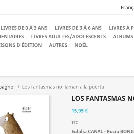
Franç
LIVRES DE 0 À 3 ANS
LIVRES DE 3 À 6 ANS
LIVRES À 
MENTAIRES
LIVRES ADULTES/ADOLESCENTS
ALBUMS 
ISONS D'ÉDITION
AUTRES
NOËL
spagnol
Los fantasmas no llaman a la puerta
LOS FANTASMAS N
15,95 €
TTC
Eulàlia CANAL - Rocío BONI