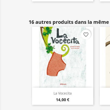
16 autres produits dans la même 
favorite_border
Aperçu rapide

La Vocecita
14,00 €