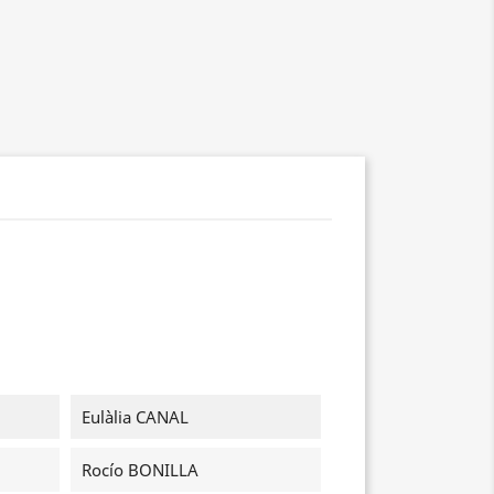
Eulàlia CANAL
Rocío BONILLA