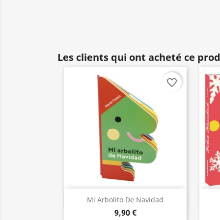
Les clients qui ont acheté ce pro
favorite_border
Aperçu rapide

Mi Arbolito De Navidad
9,90 €