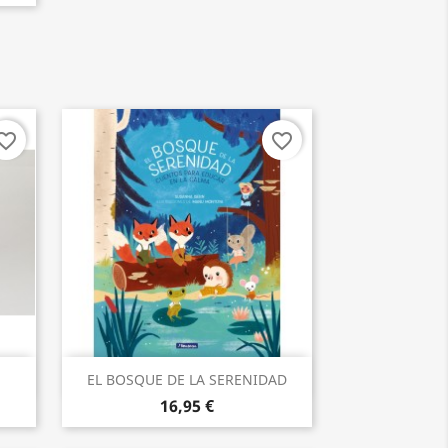
orite_border
favorite_border
Aperçu rapide

EL BOSQUE DE LA SERENIDAD
16,95 €