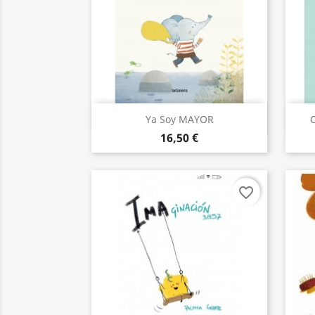
Aperçu rapide

Ya Soy MAYOR
C
16,50 €
favorite_border