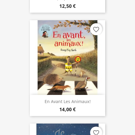
12,50 €
favorite_border
En Avant Les Animaux!
14,00 €
favorite_border