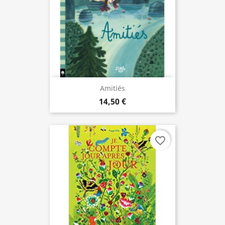
Amitiés
14,50 €
favorite_border