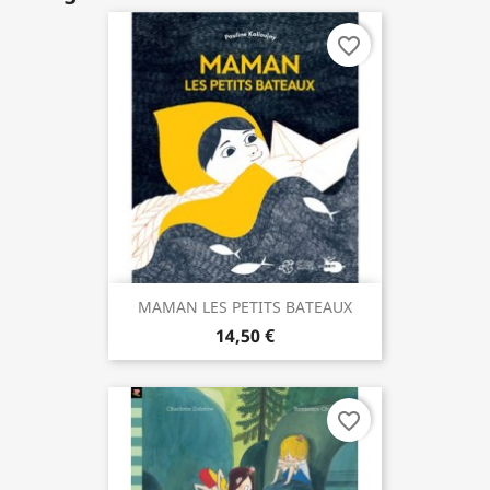
favorite_border
MAMAN LES PETITS BATEAUX
14,50 €
favorite_border