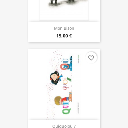
Mon Bison
15,00 €
favorite_border
Quiquoioù ?