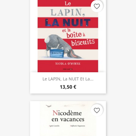
favorite_border
Le LAPIN, La NUIT Et La...
13,50 €
favorite_border