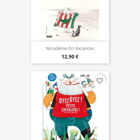
Nicodème En Vacances
12,90 €
favorite_border