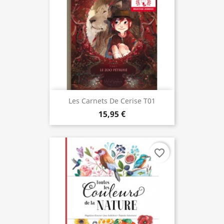
Les Carnets De Cerise T01
15,95 €
favorite_border