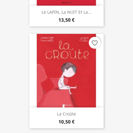
Le LAPIN, La NUIT Et La...
13,50 €
favorite_border
La Croûte
10,50 €