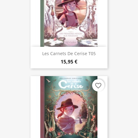
Les Carnets De Cerise T05
15,95 €
favorite_border