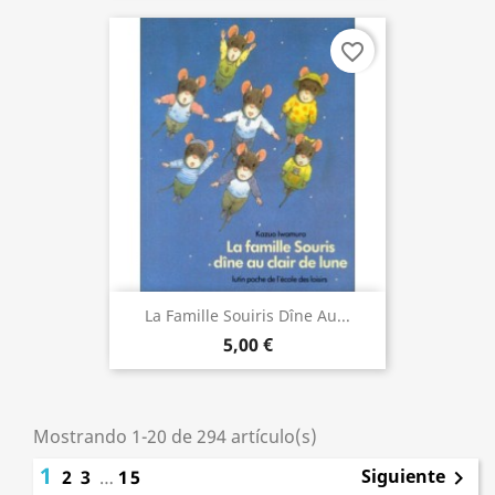
favorite_border
La Famille Souiris Dîne Au...
5,00 €
Mostrando 1-20 de 294 artículo(s)
1
Siguiente
2
3
…
15
