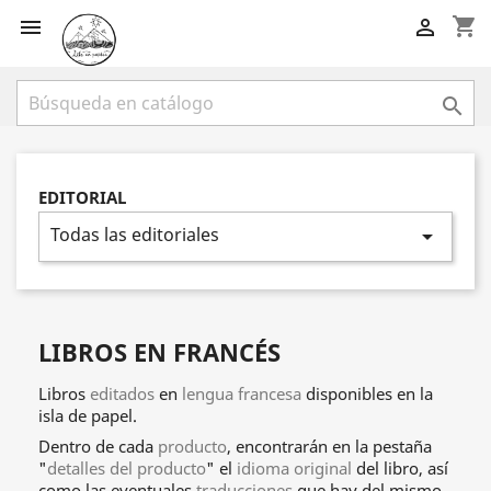
shopping_cart



EDITORIAL
Todas las editoriales
arrow_drop_down
LIBROS EN FRANCÉS
Libros
editados
en
lengua francesa
disponibles en la
isla de papel.
Dentro de cada
producto
, encontrarán en la pestaña
"
detalles del producto
" el
idioma original
del libro, así
como las eventuales
traducciones
que hay del mismo,