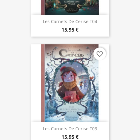
Les Carnets De Cerise T04
15,95 €
favorite_border
Les Carnets De Cerise T03
15,95 €