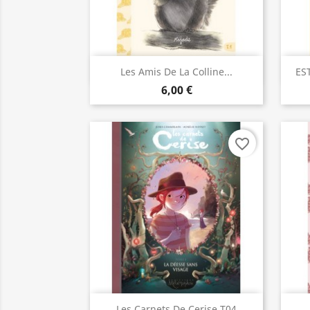
Aperçu rapide

Les Amis De La Colline...
ES
6,00 €
favorite_border
Aperçu rapide

Les Carnets De Cerise T04