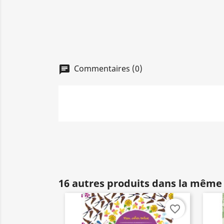
Commentaires (0)
chat
16 autres produits dans la même 
favorite_border