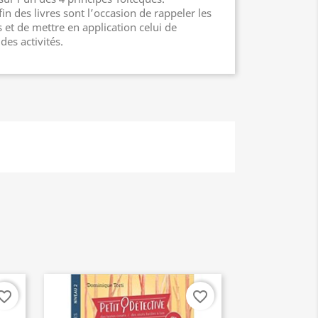
in des livres sont l’occasion de rappeler les
 et de mettre en application celui de
des activités.
orite_border
favorite_border