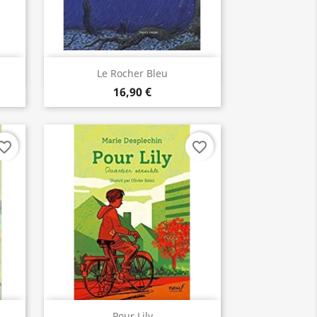
Aperçu rapide

Le Rocher Bleu
16,90 €
orite_border
favorite_border
Aperçu rapide

..
Pour Lily