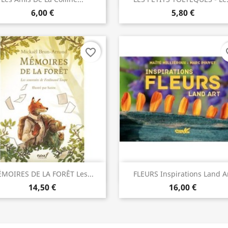
6,00 €
5,80 €
favorite_border
fav
Aperçu rapide
Aperçu rapide


MOIRES DE LA FORÊT Les...
FLEURS Inspirations Land A
14,50 €
16,00 €