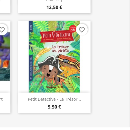
12,50 €
orite_border
favorite_border
Aperçu rapide

rt
Petit Détective - Le Trésor...
5,50 €