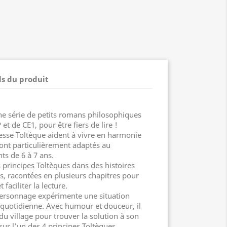
ls du produit
une série de petits romans philosophiques
t de CE1, pour être fiers de lire !
gesse Toltèque aident à vivre en harmonie
 sont particulièrement adaptés au
s de 6 à 7 ans.
s principes Toltèques dans des histoires
s, racontées en plusieurs chapitres pour
faciliter la lecture.
ersonnage expérimente une situation
e quotidienne. Avec humour et douceur, il
u village pour trouver la solution à son
ur l’un des 4 principes Toltèques.