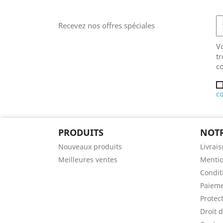
Recevez nos offres spéciales
V
tr
co
co
PRODUITS
NOTR
Nouveaux produits
Livrai
Meilleures ventes
Mentio
Condit
Paieme
Protec
Droit d