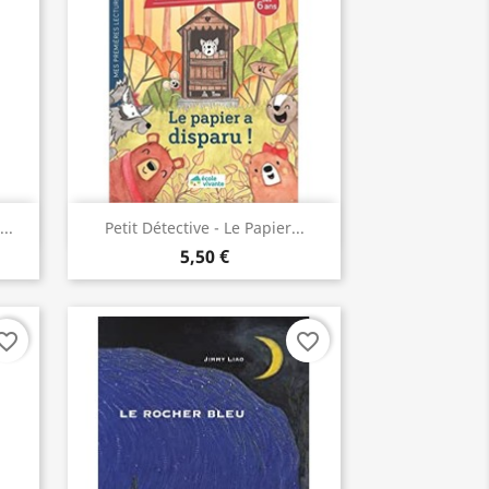
Aperçu rapide

..
Petit Détective - Le Papier...
5,50 €
orite_border
favorite_border