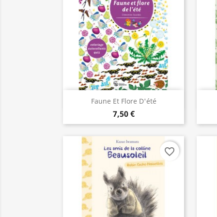
Aperçu rapide

Faune Et Flore D'été
7,50 €
favorite_border