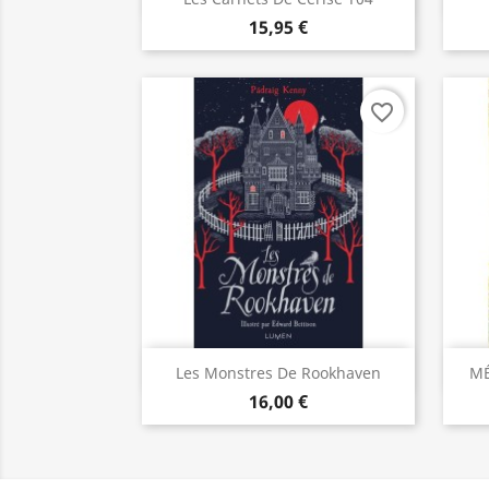
15,95 €
favorite_border
Aperçu rapide

Les Monstres De Rookhaven
MÉ
16,00 €